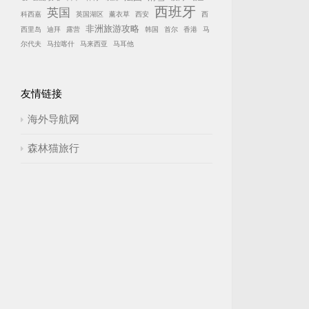
西班牙
英国
科西嘉
英国湖区
薰衣草
西安
西
非洲旅游攻略
西里岛
迪拜
露营
韩国
首尔
香港
马
尔代夫
马拉喀什
马来西亚
马耳他
友情链接
海外导航网
森林猫旅行