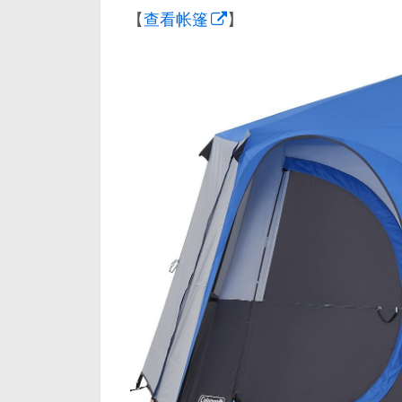
【
查看帐篷
】