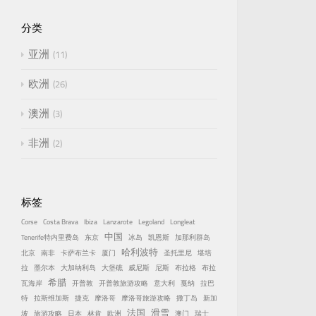
分类
亚洲
11
欧洲
26
澳洲
3
非洲
2
标签
Corse
Costa Brava
Ibiza
Lanzarote
Legoland
Longleat
中国
Tenerife特内里费岛
东京
冰岛
凯恩斯
加那利群岛
哈利波特
北京
南非
卡萨布兰卡
厦门
圣托里尼
堪培
拉
墨尔本
大加纳利岛
大堡礁
威尼斯
尼斯
布拉格
布拉
希腊
瓦海岸
开普敦
开普敦旅游攻略
意大利
戛纳
拉巴
特
拉斯维加斯
捷克
摩洛哥
摩洛哥旅游攻略
撒丁岛
新加
法国
滑雪
坡
旅游攻略
日本
林肯
欧洲
澳门
瑞士