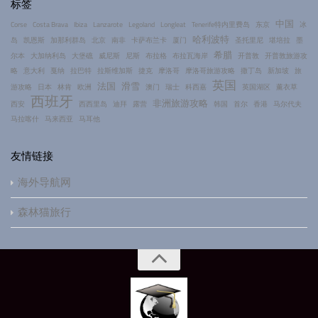
标签
中国
Corse
Costa Brava
Ibiza
Lanzarote
Legoland
Longleat
Tenerife特内里费岛
东京
冰
哈利波特
岛
凯恩斯
加那利群岛
北京
南非
卡萨布兰卡
厦门
圣托里尼
堪培拉
墨
希腊
尔本
大加纳利岛
大堡礁
威尼斯
尼斯
布拉格
布拉瓦海岸
开普敦
开普敦旅游攻
略
意大利
戛纳
拉巴特
拉斯维加斯
捷克
摩洛哥
摩洛哥旅游攻略
撒丁岛
新加坡
旅
英国
法国
滑雪
游攻略
日本
林肯
欧洲
澳门
瑞士
科西嘉
英国湖区
薰衣草
西班牙
非洲旅游攻略
西安
西西里岛
迪拜
露营
韩国
首尔
香港
马尔代夫
马拉喀什
马来西亚
马耳他
友情链接
海外导航网
森林猫旅行