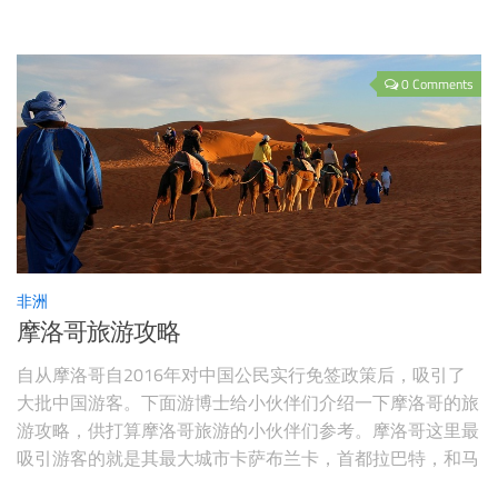
体验非洲大草原，看海中的鲸鱼，大白鲨，从山顶看落日，
在花园大道自由驰骋。。。同时，这座城市中有着优秀的艺
术画廊，时尚酒吧，顶级餐厅，特色小
0 Comments
非洲
摩洛哥旅游攻略
自从摩洛哥自2016年对中国公民实行免签政策后，吸引了
大批中国游客。下面游博士给小伙伴们介绍一下摩洛哥的旅
游攻略，供打算摩洛哥旅游的小伙伴们参考。摩洛哥这里最
吸引游客的就是其最大城市卡萨布兰卡，首都拉巴特，和马
拉喀什（撒哈拉大沙漠入口之一），因此下面会介绍一下这