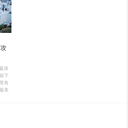
游攻
上最浪
留下
里有
最美
这里
门度
诺斯
尼岛
食，