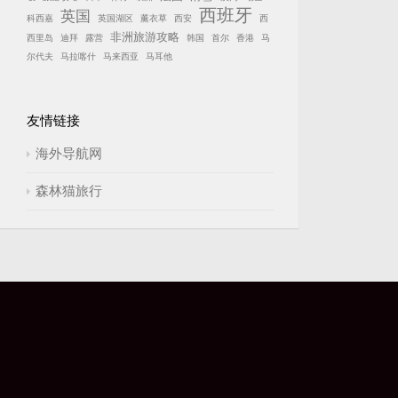
西班牙
英国
科西嘉
英国湖区
薰衣草
西安
西
非洲旅游攻略
西里岛
迪拜
露营
韩国
首尔
香港
马
尔代夫
马拉喀什
马来西亚
马耳他
友情链接
海外导航网
森林猫旅行