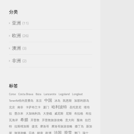
分类
亚洲
11
欧洲
26
澳洲
3
非洲
2
标签
Corse
Costa Brava
Ibiza
Lanzarote
Legoland
Longleat
中国
Tenerife特内里费岛
东京
冰岛
凯恩斯
加那利群岛
哈利波特
北京
南非
卡萨布兰卡
厦门
圣托里尼
堪培
拉
墨尔本
大加纳利岛
大堡礁
威尼斯
尼斯
布拉格
布拉
希腊
瓦海岸
开普敦
开普敦旅游攻略
意大利
戛纳
拉巴
特
拉斯维加斯
捷克
摩洛哥
摩洛哥旅游攻略
撒丁岛
新加
法国
滑雪
坡
旅游攻略
日本
林肯
欧洲
澳门
瑞士