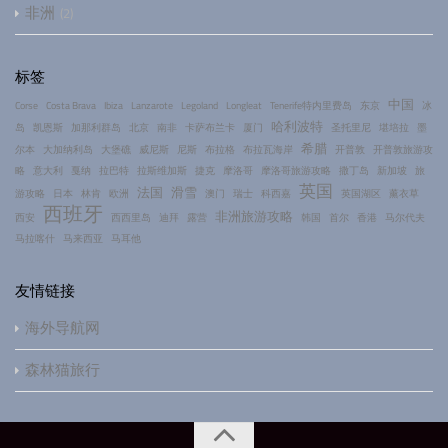
非洲
2
标签
中国
Corse
Costa Brava
Ibiza
Lanzarote
Legoland
Longleat
Tenerife特内里费岛
东京
冰
哈利波特
岛
凯恩斯
加那利群岛
北京
南非
卡萨布兰卡
厦门
圣托里尼
堪培拉
墨
希腊
尔本
大加纳利岛
大堡礁
威尼斯
尼斯
布拉格
布拉瓦海岸
开普敦
开普敦旅游攻
略
意大利
戛纳
拉巴特
拉斯维加斯
捷克
摩洛哥
摩洛哥旅游攻略
撒丁岛
新加坡
旅
英国
法国
滑雪
游攻略
日本
林肯
欧洲
澳门
瑞士
科西嘉
英国湖区
薰衣草
西班牙
非洲旅游攻略
西安
西西里岛
迪拜
露营
韩国
首尔
香港
马尔代夫
马拉喀什
马来西亚
马耳他
友情链接
海外导航网
森林猫旅行