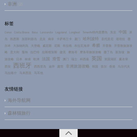
非洲
2
标签
中国
Corse
Costa Brava
Ibiza
Lanzarote
Legoland
Longleat
Tenerife特内里费岛
东京
冰
哈利波特
岛
凯恩斯
加那利群岛
北京
南非
卡萨布兰卡
厦门
圣托里尼
堪培拉
墨
希腊
尔本
大加纳利岛
大堡礁
威尼斯
尼斯
布拉格
布拉瓦海岸
开普敦
开普敦旅游攻
略
意大利
戛纳
拉巴特
拉斯维加斯
捷克
摩洛哥
摩洛哥旅游攻略
撒丁岛
新加坡
旅
英国
法国
滑雪
游攻略
日本
林肯
欧洲
澳门
瑞士
科西嘉
英国湖区
薰衣草
西班牙
非洲旅游攻略
西安
西西里岛
迪拜
露营
韩国
首尔
香港
马尔代夫
马拉喀什
马来西亚
马耳他
友情链接
海外导航网
森林猫旅行