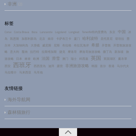
非洲
2
标签
中国
Corse
Costa Brava
Ibiza
Lanzarote
Legoland
Longleat
Tenerife特内里费岛
东京
冰
哈利波特
岛
凯恩斯
加那利群岛
北京
南非
卡萨布兰卡
厦门
圣托里尼
堪培拉
墨
希腊
尔本
大加纳利岛
大堡礁
威尼斯
尼斯
布拉格
布拉瓦海岸
开普敦
开普敦旅游攻
略
意大利
戛纳
拉巴特
拉斯维加斯
捷克
摩洛哥
摩洛哥旅游攻略
撒丁岛
新加坡
旅
英国
法国
滑雪
游攻略
日本
林肯
欧洲
澳门
瑞士
科西嘉
英国湖区
薰衣草
西班牙
非洲旅游攻略
西安
西西里岛
迪拜
露营
韩国
首尔
香港
马尔代夫
马拉喀什
马来西亚
马耳他
友情链接
海外导航网
森林猫旅行