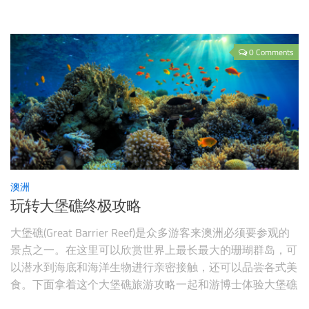
亦是全国的文化、商业、教育、娱乐、体育及旅游中心。墨
尔本在服饰、艺术、音乐、电视制作、电影及舞蹈等潮流文
化领域引领澳大利亚，
0 Comments
澳洲
玩转大堡礁终极攻略
大堡礁(Great Barrier Reef)是众多游客来澳洲必须要参观的
景点之一。在这里可以欣赏世界上最长最大的珊瑚群岛，可
以潜水到海底和海洋生物进行亲密接触，还可以品尝各式美
食。下面拿着这个大堡礁旅游攻略一起和游博士体验大堡礁
吧！ 大堡礁介绍 大堡礁(Great Barrier Reef)，是世界最大最