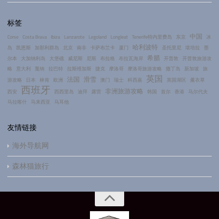
标签
中国
Corse
Costa Brava
Ibiza
Lanzarote
Legoland
Longleat
Tenerife特内里费岛
东京
冰
哈利波特
岛
凯恩斯
加那利群岛
北京
南非
卡萨布兰卡
厦门
圣托里尼
堪培拉
墨
希腊
尔本
大加纳利岛
大堡礁
威尼斯
尼斯
布拉格
布拉瓦海岸
开普敦
开普敦旅游攻
略
意大利
戛纳
拉巴特
拉斯维加斯
捷克
摩洛哥
摩洛哥旅游攻略
撒丁岛
新加坡
旅
英国
法国
滑雪
游攻略
日本
林肯
欧洲
澳门
瑞士
科西嘉
英国湖区
薰衣草
西班牙
非洲旅游攻略
西安
西西里岛
迪拜
露营
韩国
首尔
香港
马尔代夫
马拉喀什
马来西亚
马耳他
友情链接
海外导航网
森林猫旅行