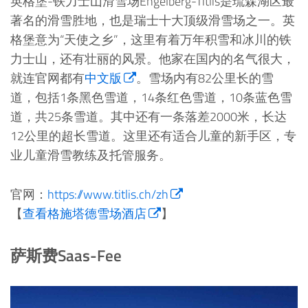
英格堡-铁力士山滑雪场Engelberg-Titlis是琉森湖区最
著名的滑雪胜地，也是瑞士十大顶级滑雪场之一。英
格堡意为“天使之乡”，这里有着万年积雪和冰川的铁
力士山，还有壮丽的风景。他家在国内的名气很大，
就连官网都有
中文版
。雪场内有82公里长的雪
道，包括1条黑色雪道，14条红色雪道，10条蓝色雪
道，共25条雪道。其中还有一条落差2000米，长达
12公里的超长雪道。这里还有适合儿童的新手区，专
业儿童滑雪教练及托管服务。
官网：
https://www.titlis.ch/zh
【
查看格施塔德雪场酒店
】
萨斯费Saas-Fee