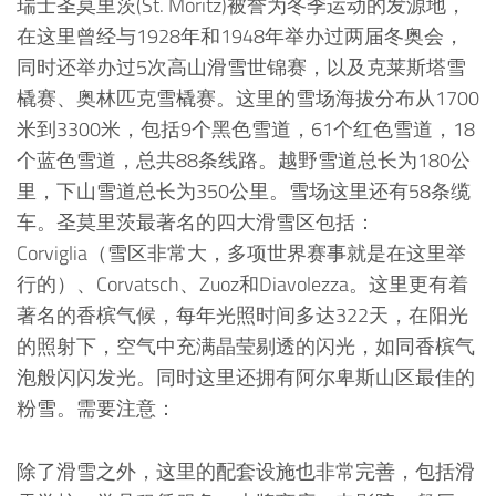
瑞士圣莫里茨(St. Moritz)被誉为冬季运动的发源地，
在这里曾经与1928年和1948年举办过两届冬奥会，
同时还举办过5次高山滑雪世锦赛，以及克莱斯塔雪
橇赛、奥林匹克雪橇赛。这里的雪场海拔分布从1700
米到3300米，包括9个黑色雪道，61个红色雪道，18
个蓝色雪道，总共88条线路。越野雪道总长为180公
里，下山雪道总长为350公里。雪场这里还有58条缆
车。圣莫里茨最著名的四大滑雪区包括：
Corviglia（雪区非常大，多项世界赛事就是在这里举
行的）、Corvatsch、Zuoz和Diavolezza。这里更有着
著名的香槟气候，每年光照时间多达322天，在阳光
的照射下，空气中充满晶莹剔透的闪光，如同香槟气
泡般闪闪发光。同时这里还拥有阿尔卑斯山区最佳的
粉雪。需要注意：
除了滑雪之外，这里的配套设施也非常完善，包括滑