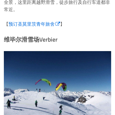
全景，这里距离越野滑雪，徒步旅行及自行车道都非
常近。
【
预订圣莫里茨青年旅舍
】
维毕尔滑雪场Verbier